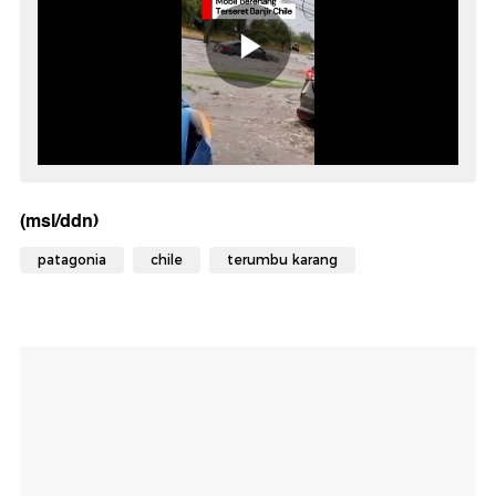
(msl/ddn)
patagonia
chile
terumbu karang