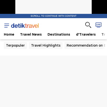
SCROLL TO CONTINUE WITH CONTENT
Home
Travel News
Destinations
d'Travelers
Tra
Terpopuler
Travel Highlights
Recommendation on B