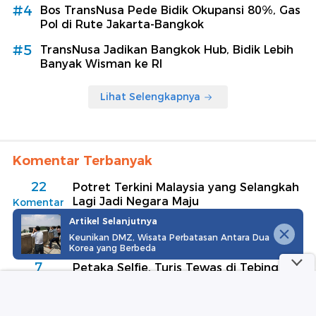
#4
Bos TransNusa Pede Bidik Okupansi 80%, Gas
Pol di Rute Jakarta-Bangkok
#5
TransNusa Jadikan Bangkok Hub, Bidik Lebih
Banyak Wisman ke RI
Lihat Selengkapnya
Komentar Terbanyak
22
Potret Terkini Malaysia yang Selangkah
Lagi Jadi Negara Maju
Komentar
Artikel Selanjutnya
8
Gara-gara Protes Penerbangan Delay,
Keunikan DMZ, Wisata Perbatasan Antara Dua
Warga 62 Ditahan Polisi KLIA
Komentar
Korea yang Berbeda
7
Petaka Selfie, Turis Tewas di Tebing
Pantai Semeti Lombok
Komentar