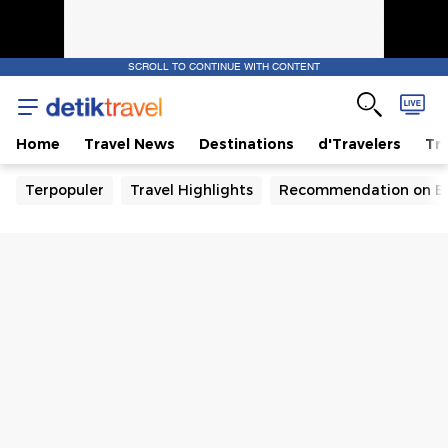
SCROLL TO CONTINUE WITH CONTENT
Home
Travel News
Destinations
d'Travelers
Tra
Terpopuler
Travel Highlights
Recommendation on B