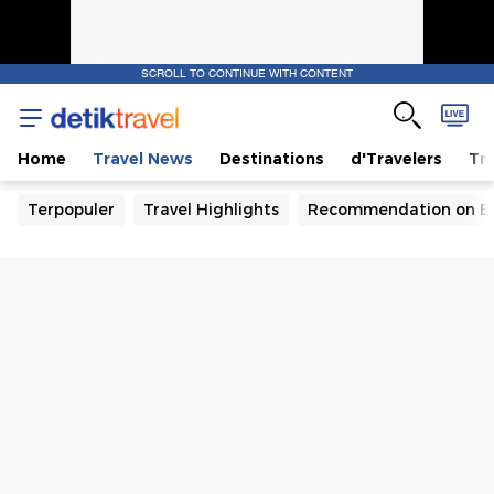
SCROLL TO CONTINUE WITH CONTENT
Home
Travel News
Destinations
d'Travelers
Tra
Terpopuler
Travel Highlights
Recommendation on B