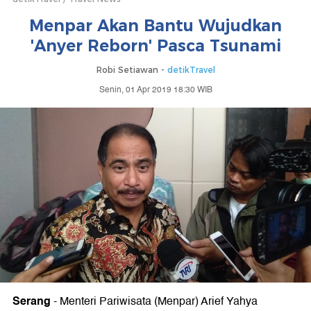
Menpar Akan Bantu Wujudkan
'Anyer Reborn' Pasca Tsunami
Robi Setiawan -
detikTravel
Senin, 01 Apr 2019 18:30 WIB
Serang
- Menteri Pariwisata (Menpar) Arief Yahya