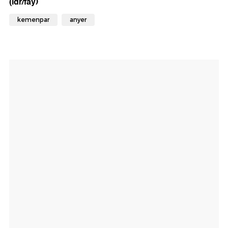
(idr/fay)
kemenpar
anyer