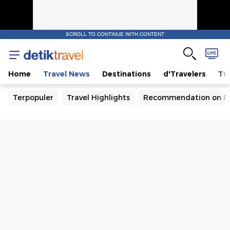
SCROLL TO CONTINUE WITH CONTENT
Home
Travel News
Destinations
d'Travelers
Tra
Terpopuler
Travel Highlights
Recommendation on B