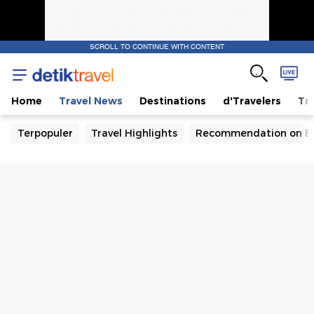
SCROLL TO CONTINUE WITH CONTENT
Home
Travel News
Destinations
d'Travelers
Tra
Terpopuler
Travel Highlights
Recommendation on B