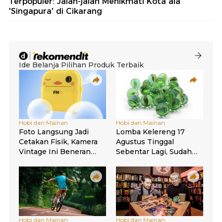
ُTerpopuler: Jalan-jalan Menikmati Kota ala
'Singapura' di Cikarang