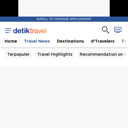
SCROLL TO CONTINUE WITH CONTENT
Home
Travel News
Destinations
d'Travelers
Tra
Terpopuler
Travel Highlights
Recommendation on B