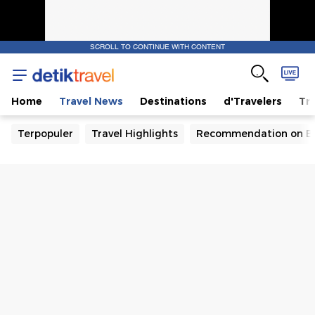
SCROLL TO CONTINUE WITH CONTENT
Home
Travel News
Destinations
d'Travelers
Tra
Terpopuler
Travel Highlights
Recommendation on B