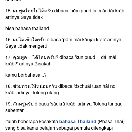
15. ผมพูดไทยไม่ได้ครับ dibaca 'pǒm puud tai mái dái kráb'
artinya Saya tidak
bisa bahasa thailand
16. ผมไม่เข้าใจครับ dibaca 'pǒm mái káujai kráb' artinya
Saya tidak mengerti
17. คุณพูด ... ได้ไหมครับ? dibaca 'kun puud ... dái mâi
kráb?' artinya Bisakah
kamu berbahasa...?
18. ช่วยทวนให้หน่อยครับ dibaca 'dschúǎi tuan hái noi
kráb' artinya Tolong ulang
19. สักครู่ครับ dibaca 'ságkrû kráb' artinya Tolong tunggu
sebentar.
bahasa Thailand
Itulah beberapa kosakata
(Phasa Thai)
yang bisa kamu pelajari sebagai pemula dilengkapi