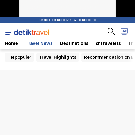
SCROLL TO CONTINUE WITH CONTENT
Home
Travel News
Destinations
d'Travelers
Tra
Terpopuler
Travel Highlights
Recommendation on B