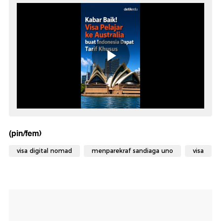
(pin/fem)
visa digital nomad
menparekraf sandiaga uno
visa