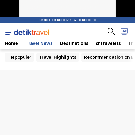
SCROLL TO CONTINUE WITH CONTENT
Home
Travel News
Destinations
d'Travelers
Tra
Terpopuler
Travel Highlights
Recommendation on B