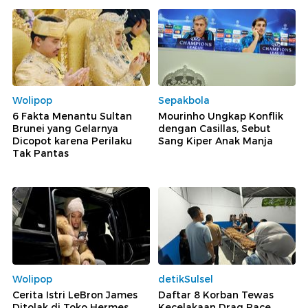
Wolipop
Sepakbola
6 Fakta Menantu Sultan
Mourinho Ungkap Konflik
Brunei yang Gelarnya
dengan Casillas, Sebut
Dicopot karena Perilaku
Sang Kiper Anak Manja
Tak Pantas
Wolipop
detikSulsel
Cerita Istri LeBron James
Daftar 8 Korban Tewas
Ditolak di Toko Hermes,
Kecelakaan Drag Race