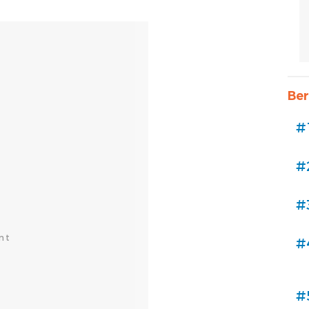
Ber
#
#
#
#
#