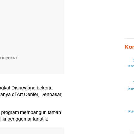
Ko
H CONTENT
Ko
ngkat Disneyland bekerja
Ko
nya di Art Center, Denpasar,
ya program membangun taman
Ko
iki penggemar fanatik.
T