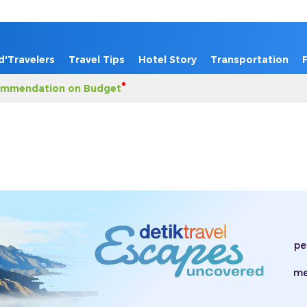
d'Travelers
Travel Tips
Hotel Story
Transportation
mmendation on Budget
pe
me