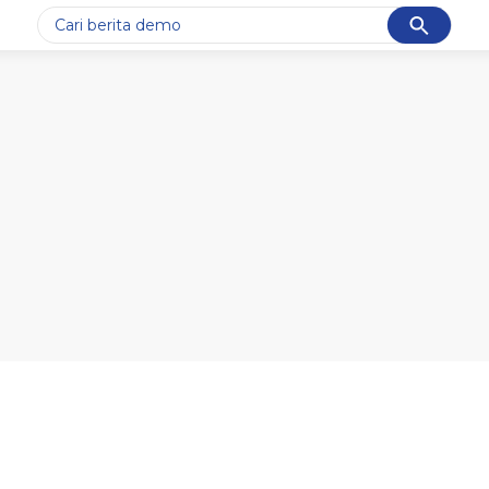
Cancel
Yang sedang ramai dicari
#1
gempa hari ini
#2
gempa
#3
iran
#4
demo
#5
prabowo
Promoted
Terakhir yang dicari
Loading...