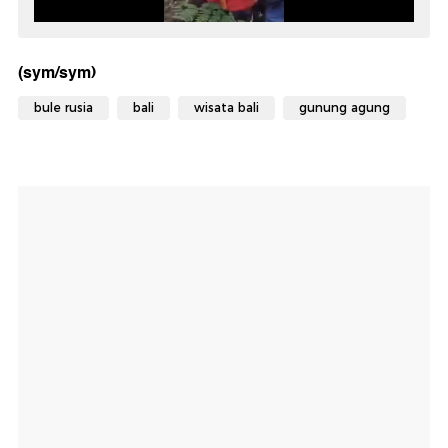
(sym/sym)
bule rusia
bali
wisata bali
gunung agung