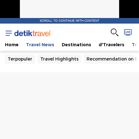
SCROLL TO CONTINUE WITH CONTENT
Home
Travel News
Destinations
d'Travelers
Tra
Terpopuler
Travel Highlights
Recommendation on B