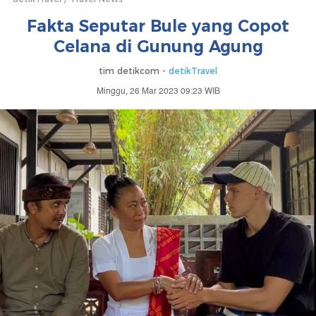
Fakta Seputar Bule yang Copot
Celana di Gunung Agung
tim detikcom -
detikTravel
Minggu, 26 Mar 2023 09:23 WIB