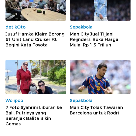
detikOto
Sepakbola
Jusuf Hamka Klaim Borong
Man City Jual Tijjani
61 Unit Land Cruiser FJ,
Reijnders, Buka Harga
Begini Kata Toyota
Mulai Rp 1,3 Triliun
Wolipop
Sepakbola
7 Foto Syahrini Liburan ke
Man City Tolak Tawaran
Bali, Putrinya yang
Barcelona untuk Rodri
Beranjak Balita Bikin
Gemas