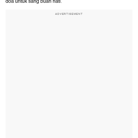
doa untuk sang buah hati.
ADVERTISEMENT