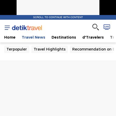
SCROLL TO CONTINUE WITH CONTENT
Home
Travel News
Destinations
d'Travelers
Tra
Terpopuler
Travel Highlights
Recommendation on B