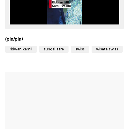
(pin/pin)
ridwan kamil
sungai aare
swiss
wisata swiss