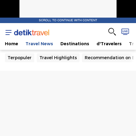
SCROLL TO CONTINUE WITH CONTENT
Home
Travel News
Destinations
d'Travelers
Tra
Terpopuler
Travel Highlights
Recommendation on B