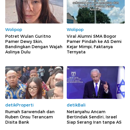
Wolipop
Wolipop
Potret Wulan Guritno
Viral Alumni SMA Bogor
Pamer Dewy Skin,
Pamer Pindah ke AS Demi
Bandingkan Dengan Wajah
Kejar Mimpi, Faktanya
Aslinya Dulu
Ternyata
detikProperti
detikBali
Rumah Sarwendah dan
Netanyahu Ancam
Ruben Onsu Terancam
Bertindak Sendiri, Israel
Disita Bank
Siap Serang Iran tanpa AS