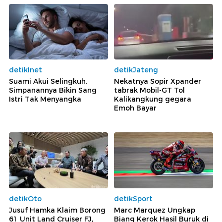
detikInet
detikJateng
Suami Akui Selingkuh,
Nekatnya Sopir Xpander
Simpanannya Bikin Sang
tabrak Mobil-GT Tol
Istri Tak Menyangka
Kalikangkung gegara
Emoh Bayar
detikOto
detikSport
Jusuf Hamka Klaim Borong
Marc Marquez Ungkap
61 Unit Land Cruiser FJ,
Biang Kerok Hasil Buruk di