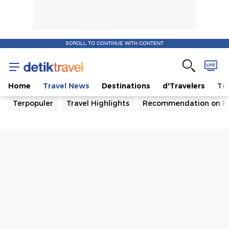
SCROLL TO CONTINUE WITH CONTENT
Home
Travel News
Destinations
d'Travelers
Tra
Terpopuler
Travel Highlights
Recommendation on B