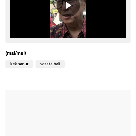
(msl/msl)
kek sanur
wisata bali