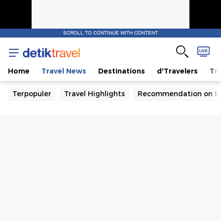
SCROLL TO CONTINUE WITH CONTENT
Home
Travel News
Destinations
d'Travelers
Tra
Terpopuler
Travel Highlights
Recommendation on B