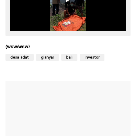
(wsw/wsw)
desa adat
gianyar
bali
investor