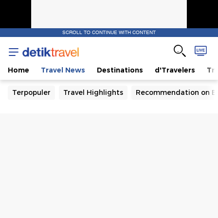
SCROLL TO CONTINUE WITH CONTENT
Home
Travel News
Destinations
d'Travelers
Tra
Terpopuler
Travel Highlights
Recommendation on B