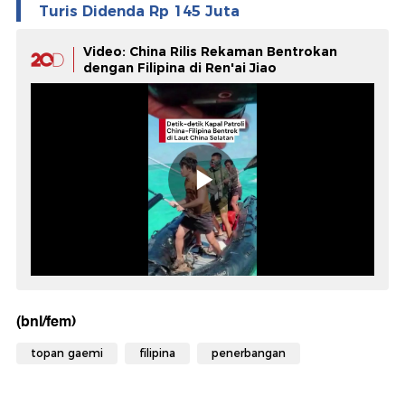
Turis Didenda Rp 145 Juta
Video: China Rilis Rekaman Bentrokan
dengan Filipina di Ren'ai Jiao
(bnl/fem)
topan gaemi
filipina
penerbangan