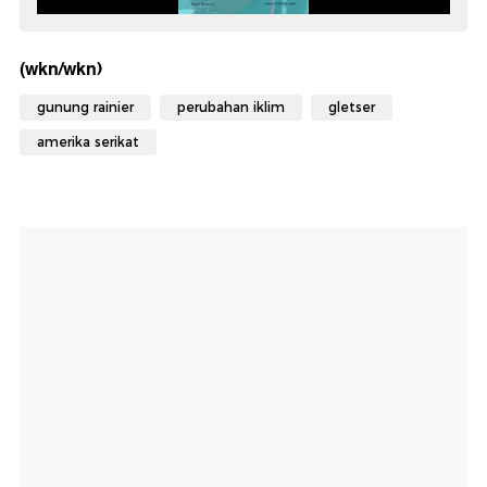
(wkn/wkn)
gunung rainier
perubahan iklim
gletser
amerika serikat