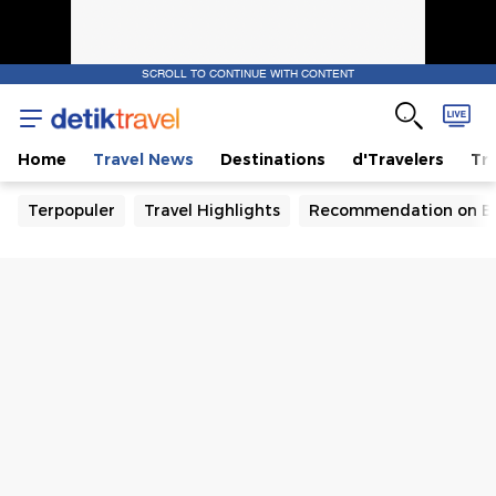
SCROLL TO CONTINUE WITH CONTENT
Home
Travel News
Destinations
d'Travelers
Tra
Terpopuler
Travel Highlights
Recommendation on B