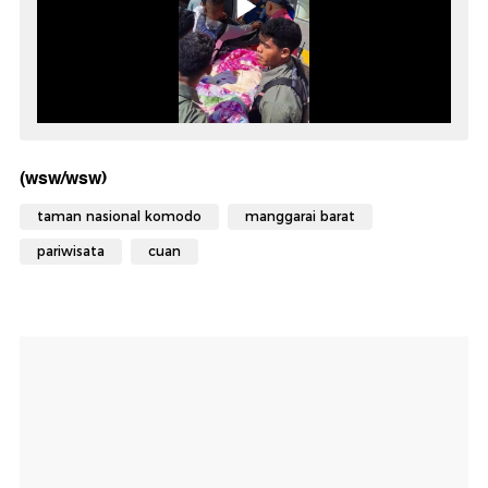
(wsw/wsw)
taman nasional komodo
manggarai barat
pariwisata
cuan