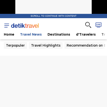
SCROLL TO CONTINUE WITH CONTENT
Home
Travel News
Destinations
d'Travelers
Tra
Terpopuler
Travel Highlights
Recommendation on B