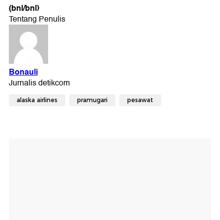
(bnl/bnl)
alaska airlines
pramugari
pesawat