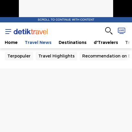
SCROLL TO CONTINUE WITH CONTENT
Home
Travel News
Destinations
d'Travelers
Tra
Terpopuler
Travel Highlights
Recommendation on B