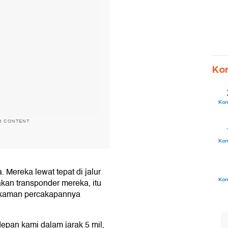
Ko
Ko
H CONTENT
Ko
 Mereka lewat tepat di jalur
Ko
kan transponder mereka, itu
 rekaman percakapannya
depan kami dalam jarak 5 mil,