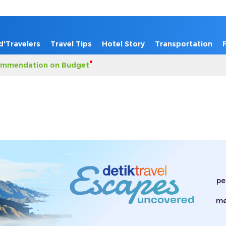
d'Travelers
Travel Tips
Hotel Story
Transportation
mmendation on Budget
pe
me