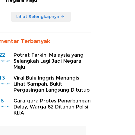
Negara Maju
Lihat Selengkapnya
mentar Terbanyak
22
Potret Terkini Malaysia yang
Selangkah Lagi Jadi Negara
mentar
Maju
13
Viral Bule Inggris Menangis
Lihat Sampah, Bukit
mentar
Pergasingan Langsung Ditutup
8
Gara-gara Protes Penerbangan
Delay, Warga 62 Ditahan Polisi
mentar
KLIA