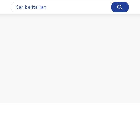
Cancel
Yang sedang ramai dicari
#1
gempa hari ini
#2
gempa
#3
iran
#4
demo
#5
prabowo
Promoted
Terakhir yang dicari
Loading...