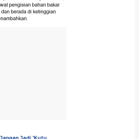
sawat pengisian bahan bakar
 dan berada di ketinggian
menambahkan.
T
 Jangan Jadi 'Kutu