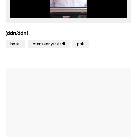
(ddn/ddn)
hotel
menaker yassierli
phk