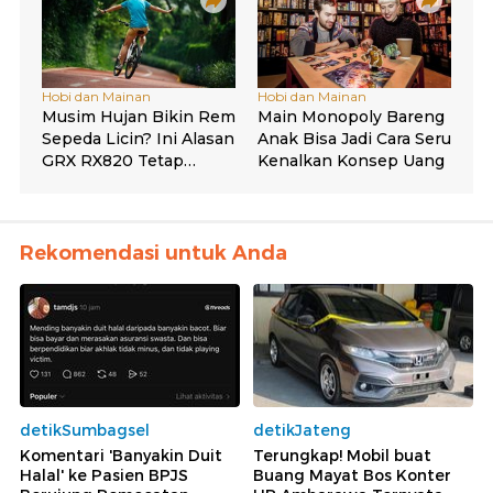
Rekomendasi untuk Anda
detikSumbagsel
detikJateng
Komentari 'Banyakin Duit
Terungkap! Mobil buat
Halal' ke Pasien BPJS
Buang Mayat Bos Konter