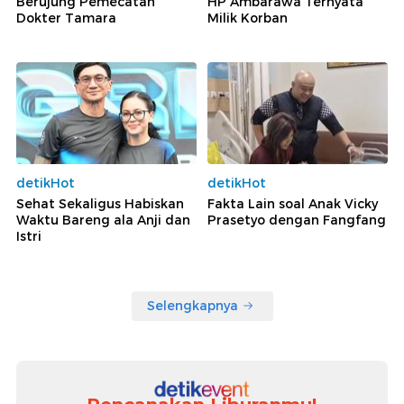
Berujung Pemecatan
HP Ambarawa Ternyata
Dokter Tamara
Milik Korban
detikHot
detikHot
Sehat Sekaligus Habiskan
Fakta Lain soal Anak Vicky
Waktu Bareng ala Anji dan
Prasetyo dengan Fangfang
Istri
Selengkapnya