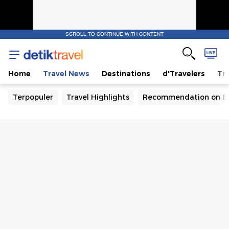
SCROLL TO CONTINUE WITH CONTENT
Home
Travel News
Destinations
d'Travelers
Tra
Terpopuler
Travel Highlights
Recommendation on B