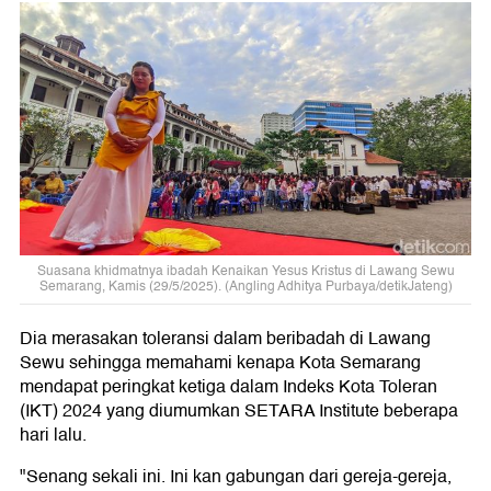
Suasana khidmatnya ibadah Kenaikan Yesus Kristus di Lawang Sewu
Semarang, Kamis (29/5/2025). (Angling Adhitya Purbaya/detikJateng)
Dia merasakan toleransi dalam beribadah di Lawang
Sewu sehingga memahami kenapa Kota Semarang
mendapat peringkat ketiga dalam Indeks Kota Toleran
(IKT) 2024 yang diumumkan SETARA Institute beberapa
hari lalu.
"Senang sekali ini. Ini kan gabungan dari gereja-gereja,