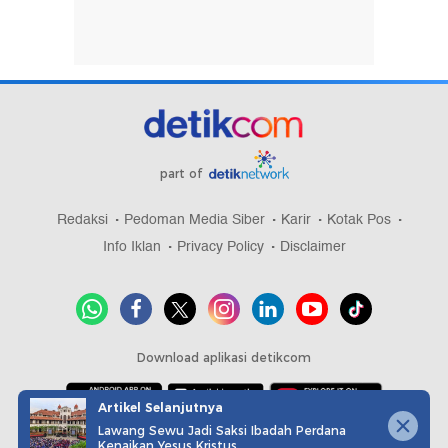
part of
Redaksi
Pedoman Media Siber
Karir
Kotak Pos
Info Iklan
Privacy Policy
Disclaimer
Download aplikasi detikcom
Artikel Selanjutnya
Lawang Sewu Jadi Saksi Ibadah Perdana
Copyright @ 2026 detikcom, All right reserved
Kenaikan Yesus Kristus