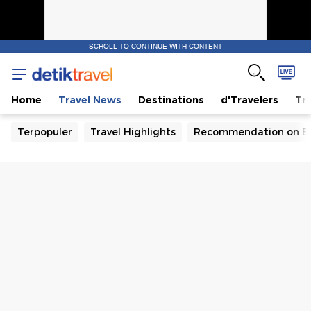
SCROLL TO CONTINUE WITH CONTENT
Home
Travel News
Destinations
d'Travelers
Tra
Terpopuler
Travel Highlights
Recommendation on B