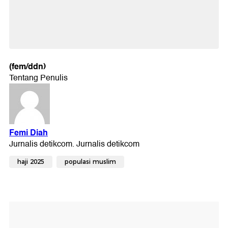
(fem/ddn)
haji 2025
populasi muslim