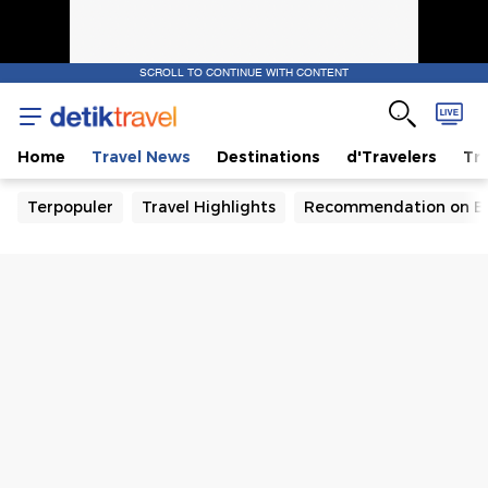
SCROLL TO CONTINUE WITH CONTENT
Home
Travel News
Destinations
d'Travelers
Tra
Terpopuler
Travel Highlights
Recommendation on B