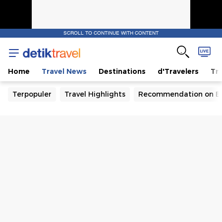
SCROLL TO CONTINUE WITH CONTENT
Home
Travel News
Destinations
d'Travelers
Tra
Terpopuler
Travel Highlights
Recommendation on B