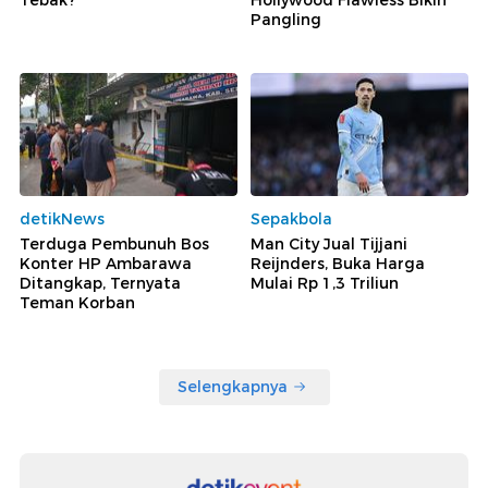
Tebak?
Hollywood Flawless Bikin
Pangling
detikNews
Sepakbola
Terduga Pembunuh Bos
Man City Jual Tijjani
Konter HP Ambarawa
Reijnders, Buka Harga
Ditangkap, Ternyata
Mulai Rp 1,3 Triliun
Teman Korban
Selengkapnya