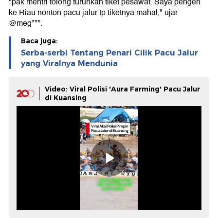
"pak mentri tolong turunkan tiket pesawat. Saya pengen
ke Riau nonton pacu jalur tp tiketnya mahal," ujar
@meg***.
Baca juga:
Serba-serbi Tentang Penari Cilik Pacu Jalur
yang Viralnya Mendunia
Video: Viral Polisi 'Aura Farming' Pacu Jalur
di Kuansing