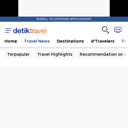
SCROLL TO CONTINUE WITH CONTENT
Home
Travel News
Destinations
d'Travelers
Tra
Terpopuler
Travel Highlights
Recommendation on B