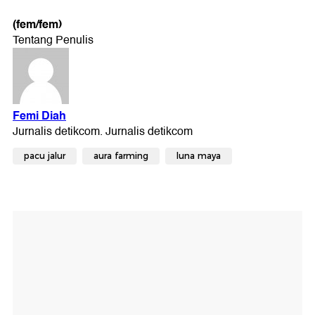
(fem/fem)
pacu jalur
aura farming
luna maya