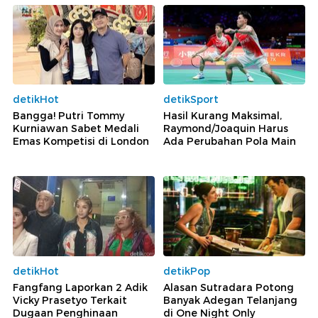
detikHot
detikSport
Bangga! Putri Tommy
Hasil Kurang Maksimal,
Kurniawan Sabet Medali
Raymond/Joaquin Harus
Emas Kompetisi di London
Ada Perubahan Pola Main
detikHot
detikPop
Fangfang Laporkan 2 Adik
Alasan Sutradara Potong
Vicky Prasetyo Terkait
Banyak Adegan Telanjang
Dugaan Penghinaan
di One Night Only