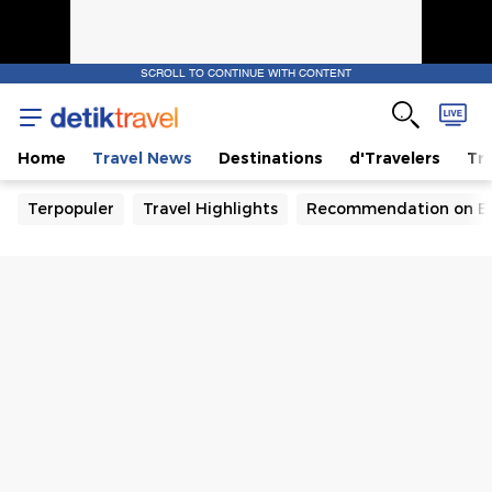
SCROLL TO CONTINUE WITH CONTENT
Home
Travel News
Destinations
d'Travelers
Tra
Terpopuler
Travel Highlights
Recommendation on B