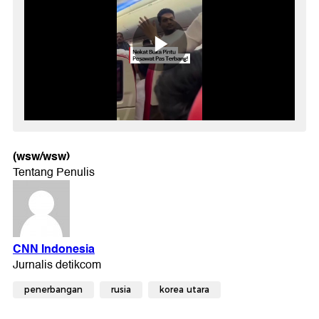
(wsw/wsw)
penerbangan
rusia
korea utara