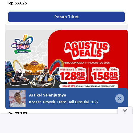
Rp 53.625
Pesan Tiket
Artikel Selanjutnya
Koster: Proyek Trem Bali Dimulai 2027
Trans Studio Cibubur
Rp 73.332
Pesan Tiket