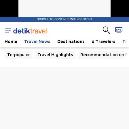
SCROLL TO CONTINUE WITH CONTENT
Home
Travel News
Destinations
d'Travelers
Tra
Terpopuler
Travel Highlights
Recommendation on B