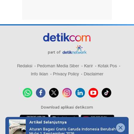
part of
Redaksi
Pedoman Media Siber
Karir
Kotak Pos
Info Iklan
Privacy Policy
Disclaimer
Download aplikasi detikcom
Artikel Selanjutnya
Aturan Bagasi Gratis Garuda Indonesia Berubah
Copyright @ 2026 detikcom, All right reserved
Mulai 1 September 2026