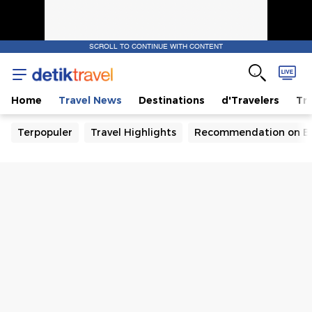
SCROLL TO CONTINUE WITH CONTENT
Home
Travel News
Destinations
d'Travelers
Tra
Terpopuler
Travel Highlights
Recommendation on B