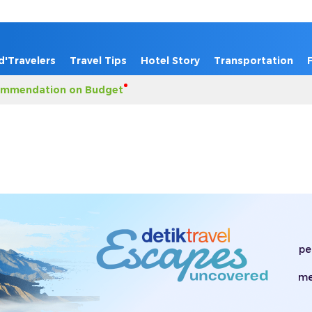
d'Travelers
Travel Tips
Hotel Story
Transportation
mmendation on Budget
pe
me