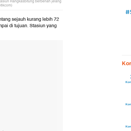
Stasiun Rangkasbitung berbenah jelang
etikcom)
#
ang sejauh kurang lebih 72
pai di tujuan. Stasiun yang
Ko
Ko
Ko
Ko