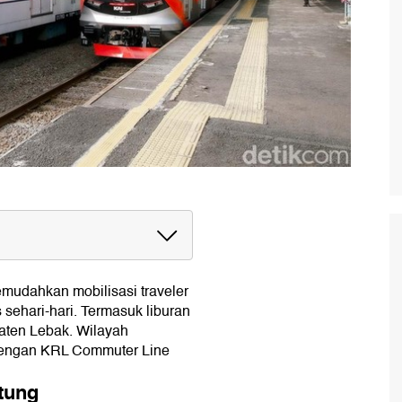
udahkan mobilisasi traveler
gkasbitung
 sehari-hari. Termasuk liburan
aten Lebak. Wilayah
dengan KRL Commuter Line
tung