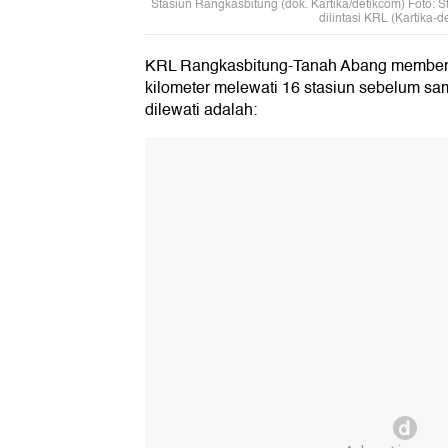
Stasiun Rangkasbitung (dok. Kartika/detikcom) Foto: 
dilintasi KRL (Kartika-d
KRL Rangkasbitung-Tanah Abang membent
kilometer melewati 16 stasiun sebelum sam
dilewati adalah: