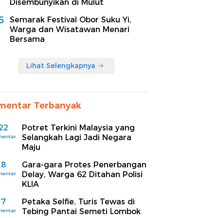
Disembunyikan di Mulut
5
Semarak Festival Obor Suku Yi,
Warga dan Wisatawan Menari
Bersama
Lihat Selengkapnya
mentar Terbanyak
22
Potret Terkini Malaysia yang
Selangkah Lagi Jadi Negara
mentar
Maju
8
Gara-gara Protes Penerbangan
Delay, Warga 62 Ditahan Polisi
mentar
KLIA
7
Petaka Selfie, Turis Tewas di
Tebing Pantai Semeti Lombok
mentar