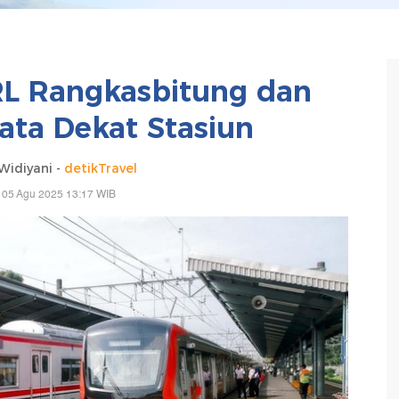
L Rangkasbitung dan
ta Dekat Stasiun
idiyani -
detikTravel
 05 Agu 2025 13:17 WIB