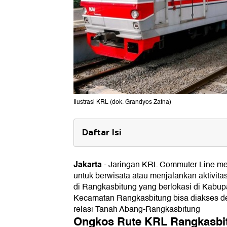
Ilustrasi KRL (dok. Grandyos Zafna)
Daftar Isi
Ongkos Rute KRL Rangkasbitung
Jakarta
-
Jaringan KRL Commuter Line mem
Tempat Wisata Dekat Stasiun Ran
untuk berwisata atau menjalankan aktivitas
1. Alun-alun Rangkasbitung
di Rangkasbitung yang berlokasi di Kabup
2. Museum Multatuli
Kecamatan Rangkasbitung bisa diakses 
3. Masjid Agung Al-Araaf
relasi Tanah Abang-Rangkasbitung
4. Gua Maria Bukit Kanada
Ongkos Rute KRL Rangkasbi
5. Perpustakaan Saidjah Adinda