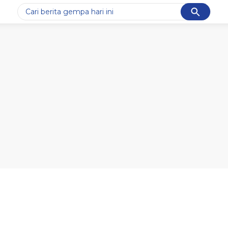
Cancel
Yang sedang ramai dicari
#1
data live draw sgp
#2
piala presiden 2026
#3
prabowo
#4
iran
#5
gempa hari ini
Promoted
Terakhir yang dicari
Loading...