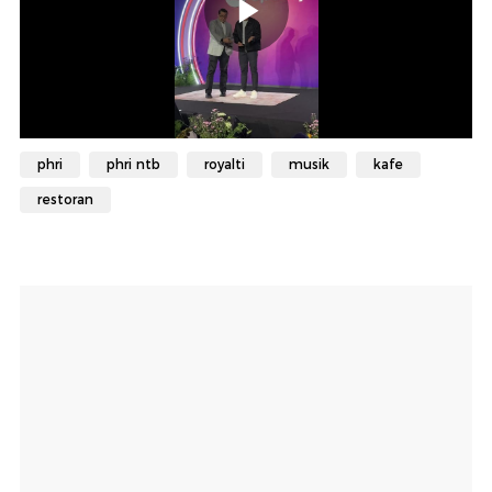
phri
phri ntb
royalti
musik
kafe
restoran