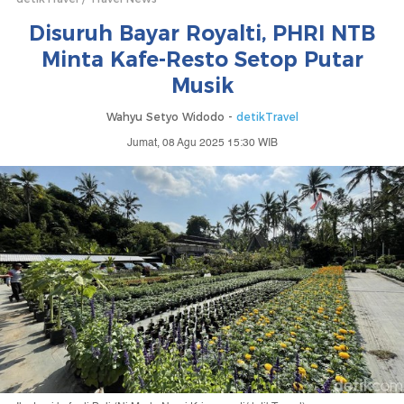
Disuruh Bayar Royalti, PHRI NTB
Minta Kafe-Resto Setop Putar
Musik
Wahyu Setyo Widodo -
detikTravel
Jumat, 08 Agu 2025 15:30 WIB