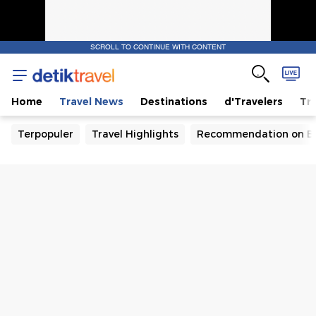
SCROLL TO CONTINUE WITH CONTENT
Home
Travel News
Destinations
d'Travelers
Tra
Terpopuler
Travel Highlights
Recommendation on B