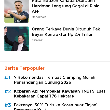
Kata Netizen Kanada Usai John
Herdman Langsung Gagal di Piala
AFF
Sepakbola
Orang Terkaya Dunia Dituduh Tak
Bayar Kontraktor Rp 2,4 Triliun
detikInet
Berita Terpopuler
#1
7 Rekomendasi Tempat Glamping Murah
Pemandangan Gunung 2026
#2
Kobaran Api Membakar Kawasan TNBTS, Luas
Kebakaran Capai 176 Hektare
#3
Faktanya, 50% Turis ke Korea buat 'Jajan'
Perawatan Kulit