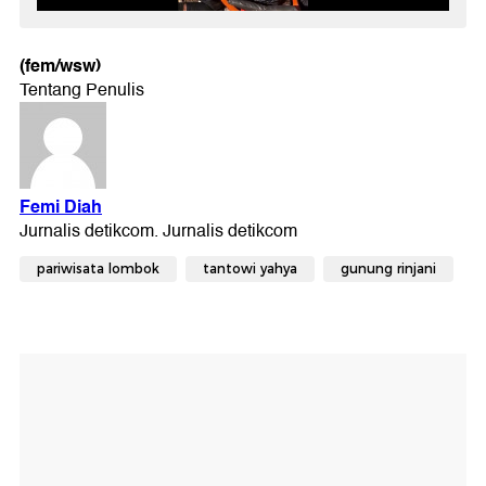
(fem/wsw)
pariwisata lombok
tantowi yahya
gunung rinjani