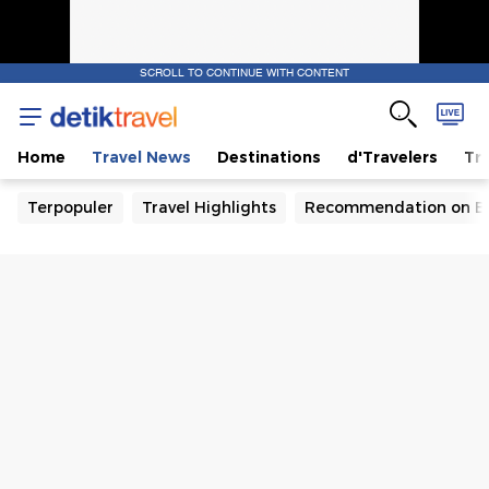
SCROLL TO CONTINUE WITH CONTENT
Home
Travel News
Destinations
d'Travelers
Tra
Terpopuler
Travel Highlights
Recommendation on B