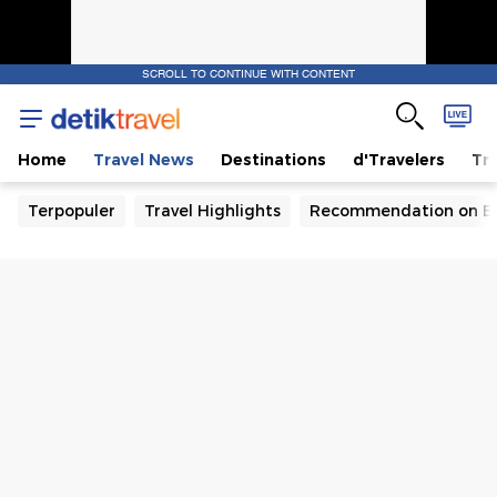
SCROLL TO CONTINUE WITH CONTENT
Home
Travel News
Destinations
d'Travelers
Tra
Terpopuler
Travel Highlights
Recommendation on B