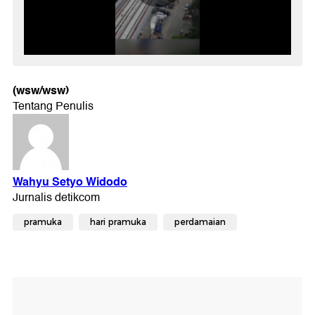
(wsw/wsw)
pramuka
hari pramuka
perdamaian