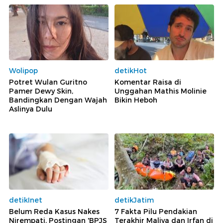
Wolipop
detikHot
Potret Wulan Guritno
Komentar Raisa di
Pamer Dewy Skin,
Unggahan Mathis Molinie
Bandingkan Dengan Wajah
Bikin Heboh
Aslinya Dulu
detikInet
detikJatim
Belum Reda Kasus Nakes
7 Fakta Pilu Pendakian
Nirempati, Postingan 'BPJS
Terakhir Maliya dan Irfan di