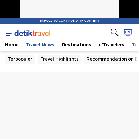
SCROLL TO CONTINUE WITH CONTENT
Home
Travel News
Destinations
d'Travelers
Tra
Terpopuler
Travel Highlights
Recommendation on B