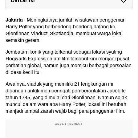
Daftar Isi
Lonjakan Turis Timbulkan Masalah Serius
Jakarta
-
Meningkatnya jumlah wisatawan penggemar
Petugas Wisata Pakai Kamera Tubuh Demi
Harry Potter yang berbondong-bondong datang ke
Keamanan
Glenfinnan Viaduct, Skotlandia, membuat warga lokal
semakin geram.
Jembatan ikonik yang terkenal sebagai lokasi syuting
Hogwarts Express dalam film tersebut kini menjadi pusat
perhatian global, namun juga memicu berbagai persoalan
di desa kecil itu.
Awalnya, viaduk yang memiliki 21 lengkungan ini
dibangun untuk memperingati pemberontakan Jacobite
tahun 1745, yang dimulai dari Glenfinnan. Namun sejak
muncul dalam waralaba Harry Potter, lokasi ini berubah
menjadi tempat ziarah wajib bagi para penggemar film.
ADVERTISEMENT