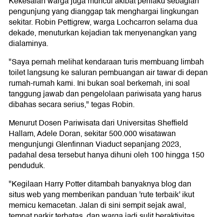
Kekesalan warga juga muncul akibat perilaku sebagian
pengunjung yang dianggap tak menghargai lingkungan
sekitar. Robin Pettigrew, warga Lochcarron selama dua
dekade, menuturkan kejadian tak menyenangkan yang
dialaminya.
"Saya pernah melihat kendaraan turis membuang limbah
toilet langsung ke saluran pembuangan air tawar di depan
rumah-rumah kami. Ini bukan soal berkemah, ini soal
tanggung jawab dan pengelolaan pariwisata yang harus
dibahas secara serius," tegas Robin.
Menurut Dosen Pariwisata dari Universitas Sheffield
Hallam, Adele Doran, sekitar 500.000 wisatawan
mengunjungi Glenfinnan Viaduct sepanjang 2023,
padahal desa tersebut hanya dihuni oleh 100 hingga 150
penduduk.
"Kegilaan Harry Potter ditambah banyaknya blog dan
situs web yang memberikan panduan 'rute terbaik' ikut
memicu kemacetan. Jalan di sini sempit sejak awal,
tempat parkir terbatas, dan warga jadi sulit beraktivitas,