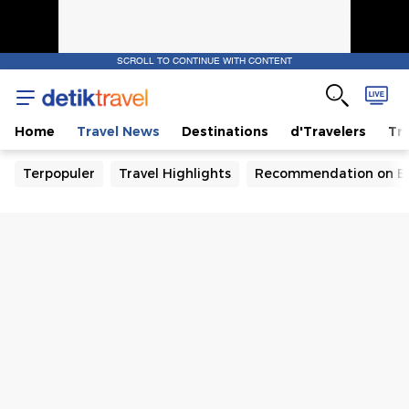
SCROLL TO CONTINUE WITH CONTENT
Home
Travel News
Destinations
d'Travelers
Tra
Terpopuler
Travel Highlights
Recommendation on B