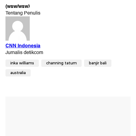
(wsw/wsw)
inka williams
channing tatum
banjir bali
australia