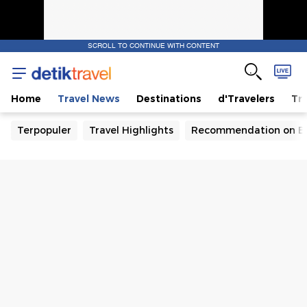
SCROLL TO CONTINUE WITH CONTENT
Home
Travel News
Destinations
d'Travelers
Tra
Terpopuler
Travel Highlights
Recommendation on B