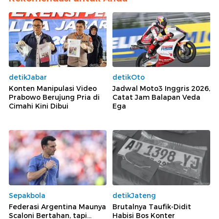
detikJabar
detikOto
Konten Manipulasi Video
Jadwal Moto3 Inggris 2026,
Prabowo Berujung Pria di
Catat Jam Balapan Veda
Cimahi Kini Dibui
Ega
Sepakbola
detikJateng
Federasi Argentina Maunya
Brutalnya Taufik-Didit
Scaloni Bertahan, tapi...
Habisi Bos Konter