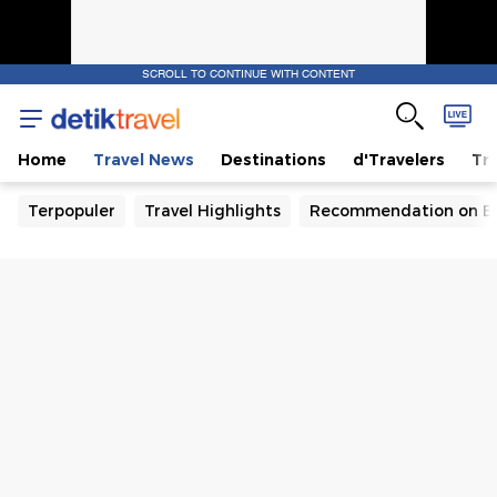
SCROLL TO CONTINUE WITH CONTENT
Home
Travel News
Destinations
d'Travelers
Tra
Terpopuler
Travel Highlights
Recommendation on B