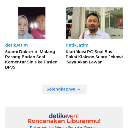
detikJatim
detikJatim
Suami Dokter di Malang
Klarifikasi PO Soal Bus
Pasang Badan Soal
Pakai Klakson Suara Jokowi
Komentar Sinis ke Pasien
'Saya Akan Lawan'
BPJS
Selengkapnya
Rencanakan Liburanmu!
Rekomendasi Wisata Seru dan Populer