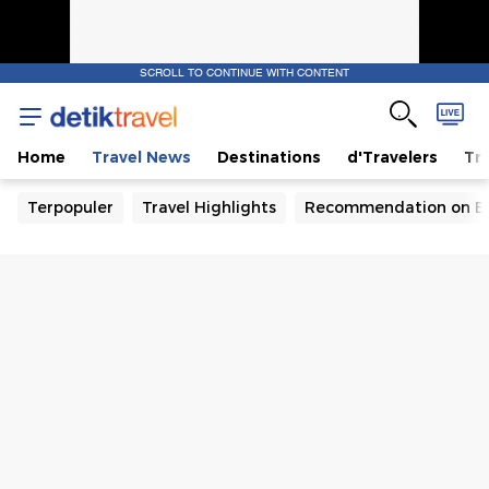
SCROLL TO CONTINUE WITH CONTENT
Home
Travel News
Destinations
d'Travelers
Tra
Terpopuler
Travel Highlights
Recommendation on B