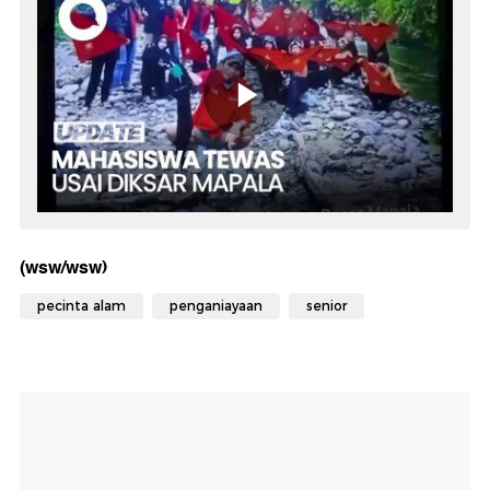
(wsw/wsw)
pecinta alam
penganiayaan
senior