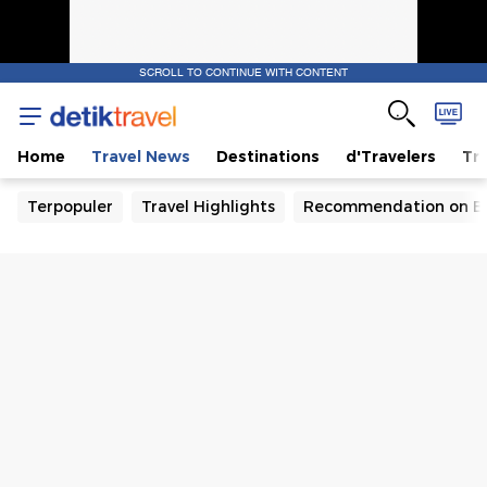
SCROLL TO CONTINUE WITH CONTENT
Home
Travel News
Destinations
d'Travelers
Tra
Terpopuler
Travel Highlights
Recommendation on B