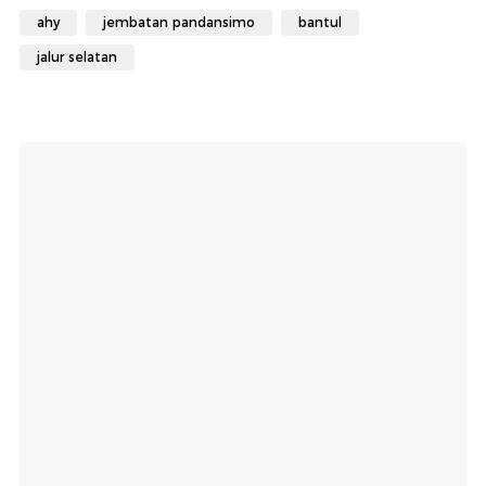
ahy
jembatan pandansimo
bantul
jalur selatan