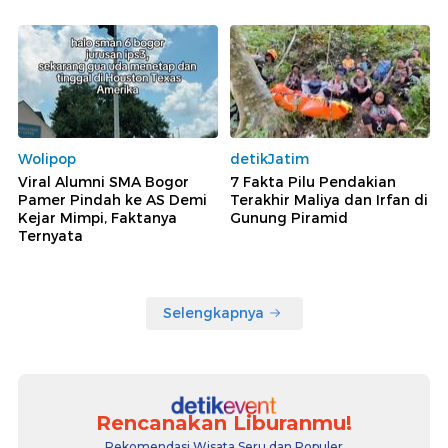
Wolipop
detikJatim
Viral Alumni SMA Bogor
7 Fakta Pilu Pendakian
Pamer Pindah ke AS Demi
Terakhir Maliya dan Irfan di
Kejar Mimpi, Faktanya
Gunung Piramid
Ternyata
Selengkapnya
Rencanakan Liburanmu!
Rekomendasi Wisata Seru dan Populer