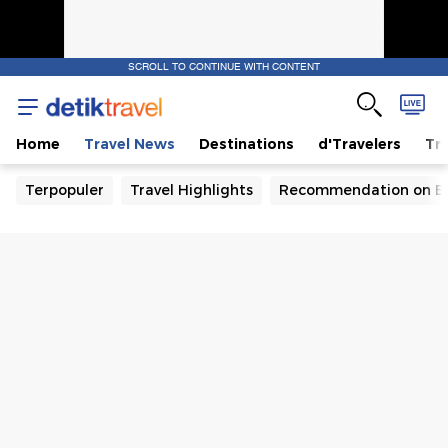
SCROLL TO CONTINUE WITH CONTENT
Home
Travel News
Destinations
d'Travelers
Tra
Terpopuler
Travel Highlights
Recommendation on B