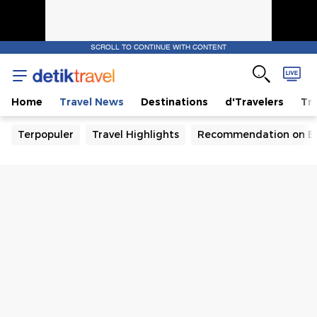
SCROLL TO CONTINUE WITH CONTENT
Home
Travel News
Destinations
d'Travelers
Tra
Terpopuler
Travel Highlights
Recommendation on B