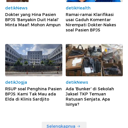
detikNews
detikHealth
Dokter yang Hina Pasien
Ramai-ramai Klarifikasi
BPJS 'Banyakin Duit Halal'
usai Gaduh Komentar
Minta Maaf: Mohon Ampun
Nirempati Dokter-Nakes
soal Pasien BPJS
detikJogja
detikNews
RSUP soal Penghina Pasien
Ada 'Bunker' di Sekolah
BPJS: Kami Tak Mau ada
Jaksel TKP Temuan
Elda di Klinis Sardjito
Ratusan Senjata, Apa
Isinya?
Selengkapnya