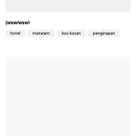
(wsw/wsw)
hotel
mataram
kos-kosan
penginapan