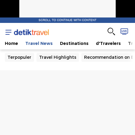
SCROLL TO CONTINUE WITH CONTENT
Home
Travel News
Destinations
d'Travelers
Tra
Terpopuler
Travel Highlights
Recommendation on B