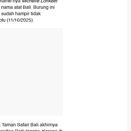
n name-nya
Michelle Lorikeet
nama atat Bali. Burung ini
, sudah hampir tidak
btu (11/10/2025).
T
, Taman Safari Bali akhirnya