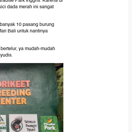
adise Park Inggris. Karena di
kici dada merah ini sangat
sebanyak 10 pasang burung
ari Bali untuk nantinya
 bertelur, ya mudah-mudah
yudis.