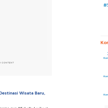
#
Ko
Ko
H CONTENT
Ko
Destinasi Wisata Baru,
Ko