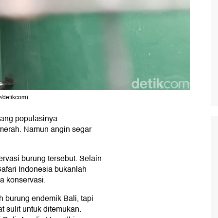
/detikcom)
yang populasinya
 merah. Namun angin segar
ervasi burung tersebut. Selain
Safari Indonesia bukanlah
ga konservasi.
h burung endemik Bali, tapi
t sulit untuk ditemukan.