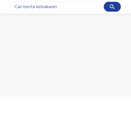
Cancel
Yang sedang ramai dicari
#1
data live draw sgp
#2
k-talk
#3
kebakaran
#4
prabowo
#5
gempa hari ini
Promoted
Terakhir yang dicari
Loading...