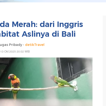
da Merah: dari Inggris
itat Aslinya di Bali
gas Pribady -
detikTravel
 13 Okt 2025 20:02 WIB