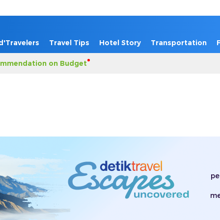
d'Travelers
Travel Tips
Hotel Story
Transportation
mmendation on Budget
pe
me