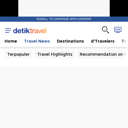
SCROLL TO CONTINUE WITH CONTENT
Home
Travel News
Destinations
d'Travelers
Tra
Terpopuler
Travel Highlights
Recommendation on B