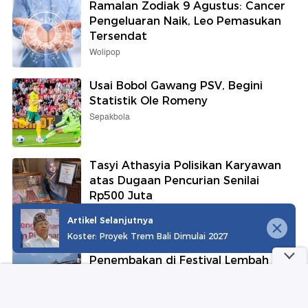
Ramalan Zodiak 9 Agustus: Cancer
Pengeluaran Naik, Leo Pemasukan
Tersendat
Wolipop
Usai Bobol Gawang PSV, Begini
Statistik Ole Romeny
Sepakbola
Tasyi Athasyia Polisikan Karyawan
atas Dugaan Pencurian Senilai
Rp500 Juta
detikHot
Artikel Selanjutnya
Koster: Proyek Trem Bali Dimulai 2027
Begini Kondisi Terkini Dua Korban
Penembakan di Festival Lembah
Baliem
detikTravel