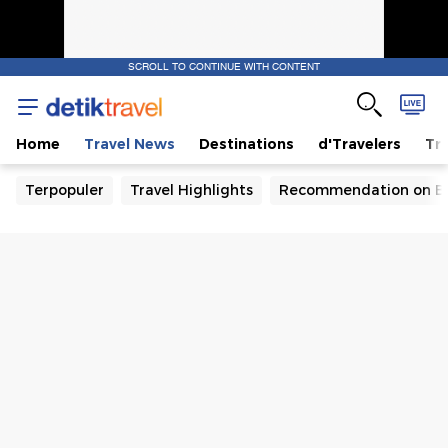
SCROLL TO CONTINUE WITH CONTENT
Home
Travel News
Destinations
d'Travelers
Tra
Terpopuler
Travel Highlights
Recommendation on B