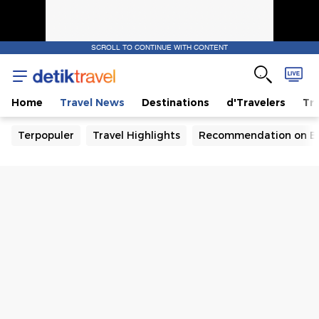
SCROLL TO CONTINUE WITH CONTENT
Home
Travel News
Destinations
d'Travelers
Tra
Terpopuler
Travel Highlights
Recommendation on B