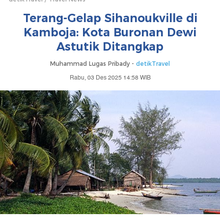
Terang-Gelap Sihanoukville di
Kamboja: Kota Buronan Dewi
Astutik Ditangkap
Muhammad Lugas Pribady -
detikTravel
Rabu, 03 Des 2025 14:58 WIB