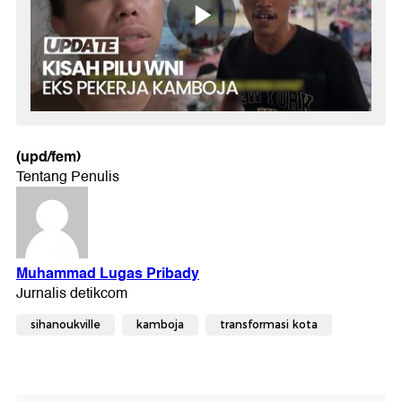
(upd/fem)
sihanoukville
kamboja
transformasi kota