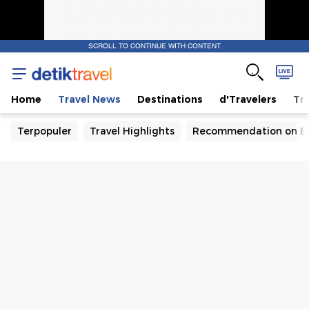
SCROLL TO CONTINUE WITH CONTENT
Home
Travel News
Destinations
d'Travelers
Tra
Terpopuler
Travel Highlights
Recommendation on B