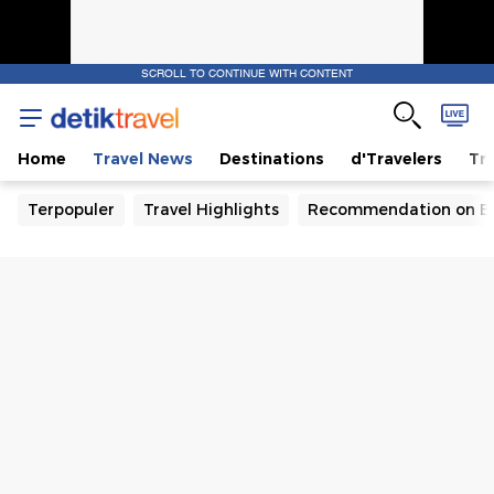
SCROLL TO CONTINUE WITH CONTENT
Home
Travel News
Destinations
d'Travelers
Tra
Terpopuler
Travel Highlights
Recommendation on B