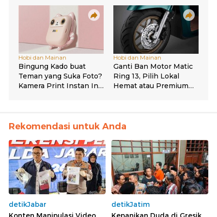
Rekomendasi untuk Anda
detikJabar
detikJatim
Konten Manipulasi Video
Kepanikan Duda di Gresik