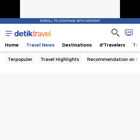
SCROLL TO CONTINUE WITH CONTENT
Home
Travel News
Destinations
d'Travelers
Tra
Terpopuler
Travel Highlights
Recommendation on B