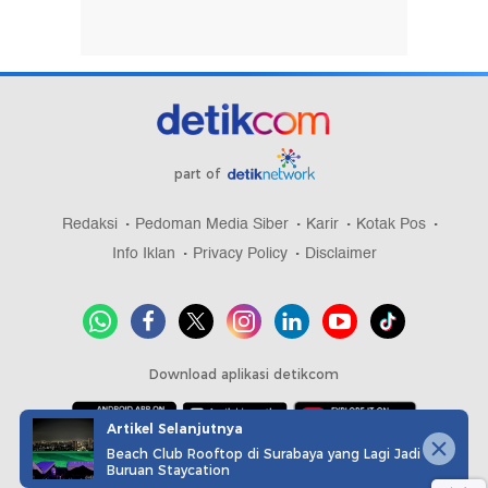
part of
Redaksi
Pedoman Media Siber
Karir
Kotak Pos
Info Iklan
Privacy Policy
Disclaimer
Download aplikasi detikcom
Artikel Selanjutnya
Beach Club Rooftop di Surabaya yang Lagi Jadi
Copyright @ 2026 detikcom, All right reserved
Buruan Staycation