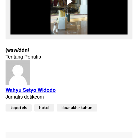
(wsw/ddn)
topotels
hotel
libur akhir tahun