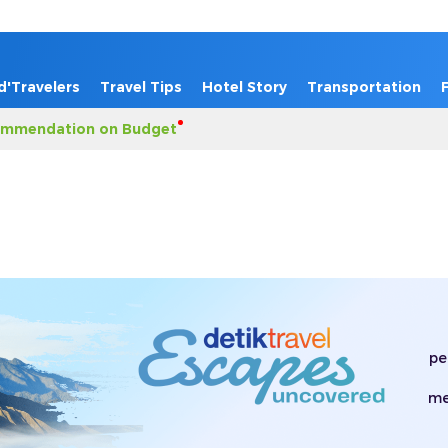
d'Travelers
Travel Tips
Hotel Story
Transportation
mmendation on Budget
pe
me