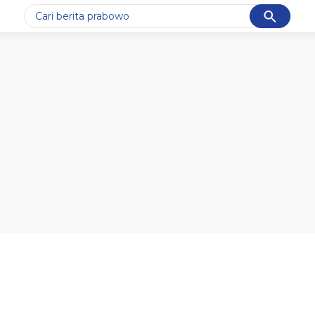
Cancel
Yang sedang ramai dicari
#1
data live draw sgp
#2
k-talk
#3
kebakaran
#4
prabowo
#5
gempa hari ini
Promoted
Terakhir yang dicari
Loading...