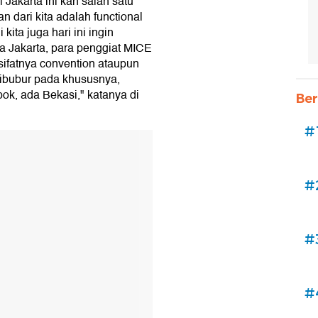
Jakarta ini kan salah satu
n dari kita adalah functional
kita juga hari ini ingin
a Jakarta, para penggiat MICE
sifatnya convention ataupun
Cibubur pada khususnya,
k, ada Bekasi," katanya di
Ber
#
#
#
#