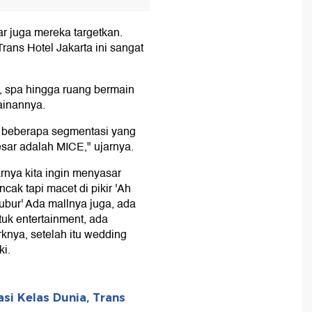
r juga mereka targetkan.
rans Hotel Jakarta ini sangat
m, spa hingga ruang bermain
ainannya.
ada beberapa segmentasi yang
esar adalah MICE," ujarnya.
rnya kita ingin menyasar
ak tapi macet di pikir 'Ah
ubur' Ada mallnya juga, ada
tuk entertainment, ada
rknya, setelah itu wedding
ki.
si Kelas Dunia, Trans