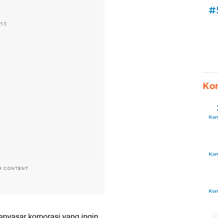
#
Ko
Ko
Ko
H CONTENT
Ko
enyasar korporasi yang ingin